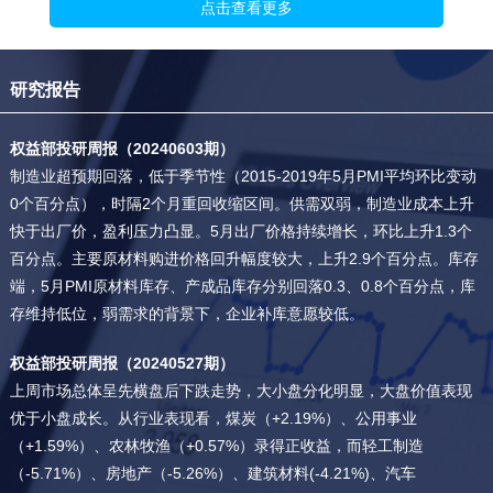
点击查看更多
研究报告
权益部投研周报（20240603期）
制造业超预期回落，低于季节性（2015-2019年5月PMI平均环比变动
0个百分点），时隔2个月重回收缩区间。供需双弱，制造业成本上升
快于出厂价，盈利压力凸显。5月出厂价格持续增长，环比上升1.3个
百分点。主要原材料购进价格回升幅度较大，上升2.9个百分点。库存
端，5月PMI原材料库存、产成品库存分别回落0.3、0.8个百分点，库
存维持低位，弱需求的背景下，企业补库意愿较低。
权益部投研周报（20240527期）
上周市场总体呈先横盘后下跌走势，大小盘分化明显，大盘价值表现
优于小盘成长。从行业表现看，煤炭（+2.19%）、公用事业
（+1.59%）、农林牧渔（+0.57%）录得正收益，而轻工制造
（-5.71%）、房地产（-5.26%）、建筑材料(-4.21%)、汽车