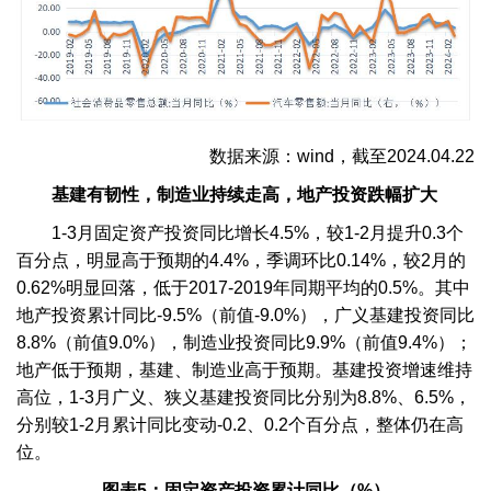
数据来源：wind，截至2
024.0
4
.
22
基建有韧性，制造业持续走高，地产投资跌幅扩大
1-3月固定资产投资同比增长4.5%，较1-2月提升0.3个
百分点，明显高于预期的4.4%，季调环比0.14%，较2月的
0.62%明显回落，低于2017-2019年同期平均的0.5%。其中
地产投资累计同比-9.5%（前值-9.0%），广义基建投资同比
8.8%（前值9.0%），制造业投资同比9.9%（前值9.4%）；
地产低于预期，基建、制造业高于预期。基建投资增速维持
高位，1-3月广义、狭义基建投资同比分别为8.8%、6.5%，
分别较1-2月累计同比变动-0.2、0.2个百分点，整体仍在高
位。
图表5：固定资产投资累计同比（%）