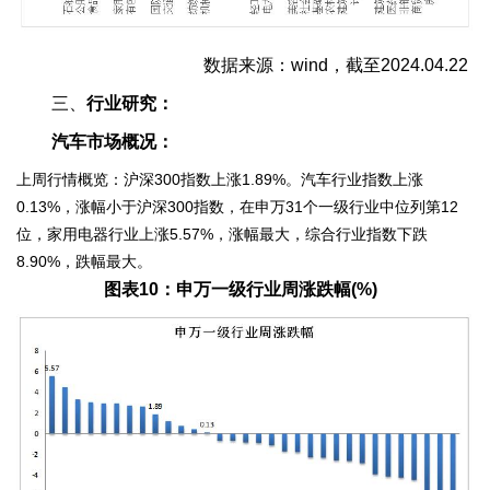
数据来源：wind，截至2
024.0
4
.
22
三、
行业研究：
汽车市场概况：
上周行情概览：沪深300指数上涨1.89%。汽车行业指数上涨
0.13%，涨幅小于沪深300指数，在申万31个一级行业中位列第12
位，家用电器行业上涨5.57%，涨幅最大，综合行业指数下跌
8.90%，跌幅最大。
图表10：申万一级行业周涨跌幅(%)