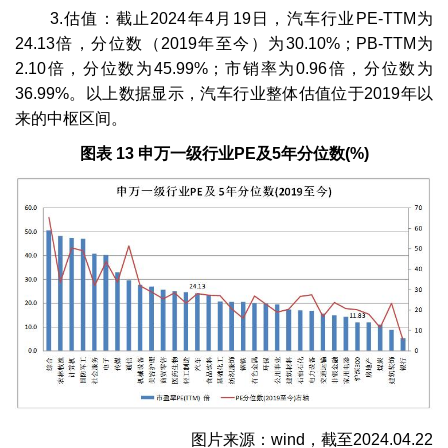
3.估值：截止2024年4月19日，汽车行业PE-TTM为
24.13倍，分位数（2019年至今）为30.10%；PB-TTM为
2.10倍，分位数为45.99%；市销率为0.96倍，分位数为
36.99%。以上数据显示，汽车行业整体估值位于2019年以
来的中枢区间。
图表 13 申万一级行业PE及5年分位数(%)
图片来源：wind，截至2
024.0
4
.
22