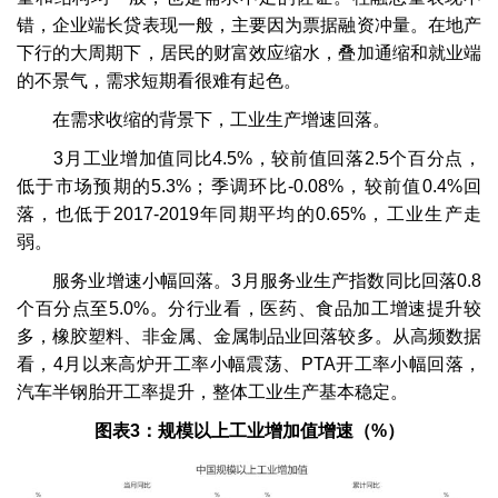
错，企业端长贷表现一般，主要因为票据融资冲量。在地产
下行的大周期下，居民的财富效应缩水，叠加通缩和就业端
的不景气，需求短期看很难有起色。
在需求收缩的背景下，工业生产增速回落。
3月工业增加值同比4.5%，较前值回落2.5个百分点，
低于市场预期的5.3%；季调环比-0.08%，较前值0.4%回
落，也低于2017-2019年同期平均的0.65%，工业生产走
弱。
服务业增速小幅回落。3月服务业生产指数同比回落0.8
个百分点至5.0%。分行业看，医药、食品加工增速提升较
多，橡胶塑料、非金属、金属制品业回落较多。从高频数据
看，4月以来高炉开工率小幅震荡、PTA开工率小幅回落，
汽车半钢胎开工率提升，整体工业生产基本稳定。
图表3：规模以上工业增加值增速（%）