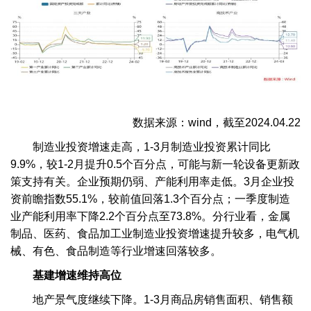
数据来源：wind，截至2
024.0
4
.
22
制造业投资增速走高，1-3月制造业投资累计同比
9.9%，较1-2月提升0.5个百分点，可能与新一轮设备更新政
策支持有关。企业预期仍弱、产能利用率走低。3月企业投
资前瞻指数55.1%，较前值回落1.3个百分点；一季度制造
业产能利用率下降2.2个百分点至73.8%。分行业看，金属
制品、医药、食品加工业制造业投资增速提升较多，电气机
械、有色、食品制造等行业增速回落较多。
基建增速维持高位
地产景气度继续下降。1-3月商品房销售面积、销售额