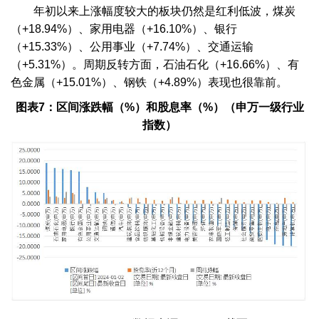
年初以来上涨幅度较大的板块仍然是红利低波，煤炭
（+18.94%）、家用电器（+16.10%）、银行
（+15.33%）、公用事业（+7.74%）、交通运输
（+5.31%）。周期反转方面，石油石化（+16.66%）、有
色金属（+15.01%）、钢铁（+4.89%）表现也很靠前。
图表7：区间涨跌幅（%）和股息率（%）（申万一级行业
指数）