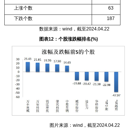
上涨个数
63
下跌个数
187
数据来源：wind，截至2
024.0
4
.
22
图表12：
个股涨跌幅排名
(%)
图片来源：wind，截至2
024.0
4.22