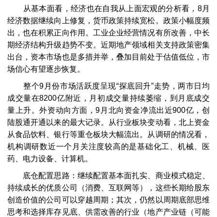
从基本面看，经济也在自我从上面宏观的分析看，8月
经济数据继续向上修复，货币政策持续宽松。政策小幅度频
出，也在积累正向作用。工业企业经营情况有所改善，中长
期经济结构升级趋势不变。近期地产领域相关支持政策密集
出台，资本市场也是多措并举，叠加目前处于估值低位，市
场信心有望逐步恢复。
整个9月份市场活跃度呈现“探底回升”走势，两市日均
成交量在8200亿附近，月初成交量持续萎缩，到月底成交
量上升。外资动向方面，9月北向资金净流出近900亿，创
陆股通开通以来的最大记录。从行业板块变动看，北上资金
从食品饮料、银行等重仓板块大幅流出。从调研的情况看，
机构调研数近一个月关注度较高的是基础化工、机械、医
药、电力设备、计算机。
底仓配置思路：继续配置基本面扎实、商业模式稳定、
持续成长的优质公司（消费、互联网等），这些长期给股东
创造价值的公司可以穿越周期；其次，仍然以周期底部思维
思考和选择库存见底、供需改善的行业（地产产业链（可能