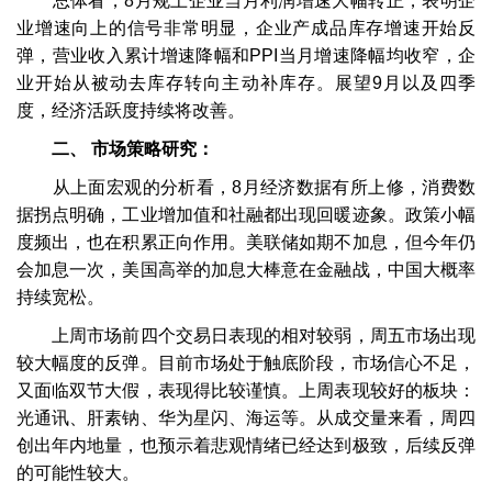
总体看，8月规上企业当月利润增速大幅转正，表明企
业增速向上的信号非常明显，企业产成品库存增速开始反
弹，营业收入累计增速降幅和PPI当月增速降幅均收窄，企
业开始从被动去库存转向主动补库存。展望9月以及四季
度，经济活跃度持续将改善。
二、 市场策略研究：
从上面宏观的分析看，8月经济数据有所上修，消费数
据拐点明确，工业增加值和社融都出现回暖迹象。政策小幅
度频出，也在积累正向作用。美联储如期不加息，但今年仍
会加息一次，美国高举的加息大棒意在金融战，中国大概率
持续宽松。
上周市场前四个交易日表现的相对较弱，周五市场出现
较大幅度的反弹。目前市场处于触底阶段，市场信心不足，
又面临双节大假，表现得比较谨慎。上周表现较好的板块：
光通讯、肝素钠、华为星闪、海运等。从成交量来看，周四
创出年内地量，也预示着悲观情绪已经达到极致，后续反弹
的可能性较大。